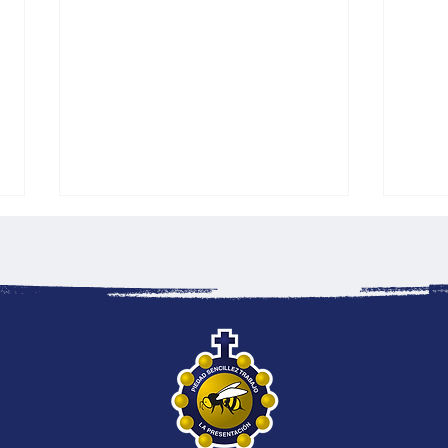
Pasaporte de Derechos: la
Tale
iniciativa de sexto grado
el e
para promover los valores y
Colp