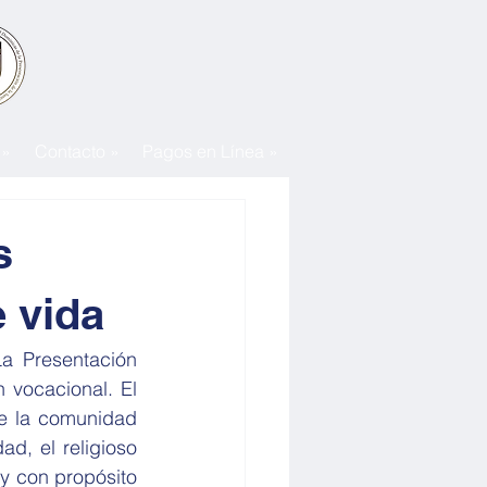
 »
Contacto »
Pagos en Línea »
s
e vida
 Presentación 
vocacional. El 
e la comunidad 
d, el religioso 
y con propósito 