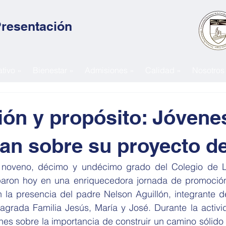
Presentación
tivo »
Bienestar »
Admisiones »
Calidad »
Nosotros
ión y propósito: Jóvene
nan sobre su proyecto d
 noveno, décimo y undécimo grado del Colegio de La
paron hoy en una enriquecedora jornada de promoción 
 la presencia del padre Nelson Aguillón, integrante d
agrada Familia Jesús, María y José. Durante la activida
nes sobre la importancia de construir un camino sólido 