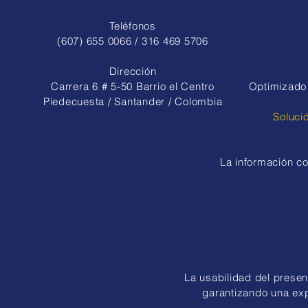
las siguientes fases de los
Juegos Intercolegiados
Teléfonos
(607) 655 0066 / 316 469 5706
Dirección
Carrera 6 # 5-50 Barrio el Centro
Optimizado 
Piedecuesta / Santander / Colombia
Soluci
La información co
La usabilidad del present
garantizando una expe