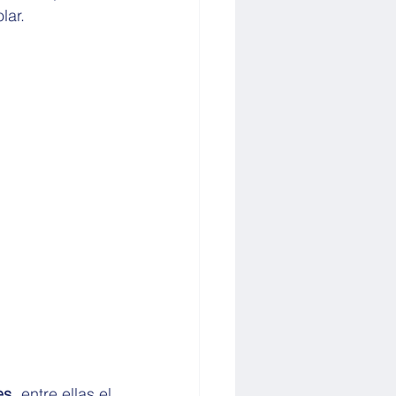
lar.
es
, entre ellas el 