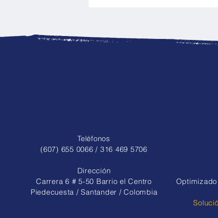
Nuestros deportistas
recibieron la indumentaria
oficial del municipio para
las siguientes fases de los
Juegos Intercolegiados
Teléfonos
(607) 655 0066 / 316 469 5706
Dirección
Carrera 6 # 5-50 Barrio el Centro
Optimizado 
Piedecuesta / Santander / Colombia
Soluci