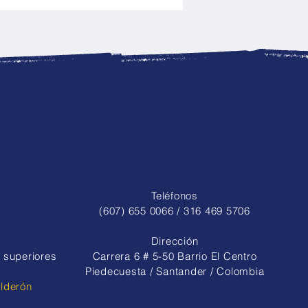
nto, disciplina y pasión:
quipo de porrismo
res brilló en dos
des eventos regionales
Teléfonos
(607) 655 0066 / 316 469 5706
Dirección
 superiores
Carrera 6 # 5-50 Barrio El Centro
Piedecuesta / Santander / Colombia
alderón