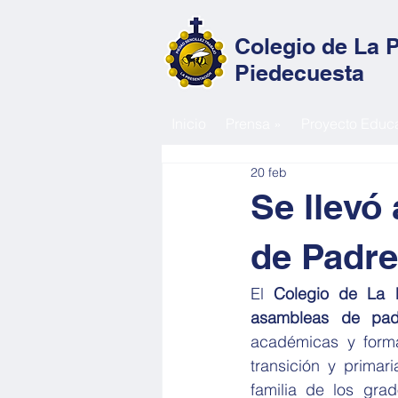
Colegio de La 
Piedecuesta
Inicio
Prensa »
Proyecto Educa
20 feb
Se llevó
de Padre
El 
Colegio de La P
asambleas de pad
académicas y forma
transición y primar
familia de los gra