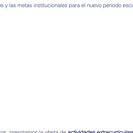
os y las metas institucionales para el nuevo periodo esco
os, presntamos la oferta de 
actividades extracurricular