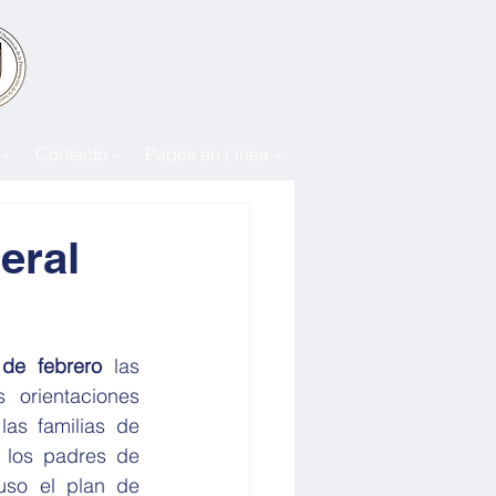
 »
Contacto »
Pagos en Línea »
eral
de febrero
 las 
 orientaciones 
as familias de 
 los padres de 
uso el plan de 