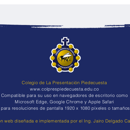
Pasaporte de Derechos: la
Tale
iniciativa de sexto grado
el e
para promover los valores y
Colp
el bienestar emocional
gran
Colegio de La Presentación Piedecuesta
www.colprespiedecuesta.edu.co
​​Compatible para su uso en navegadores de escritorio como
Microsoft Edge, Google Chrome y Apple Safari
para resoluciones de pantalla
1920 x 1080 píxeles o tamaños
ón web diseñada e implementada por el Ing. Jairo Delgado C