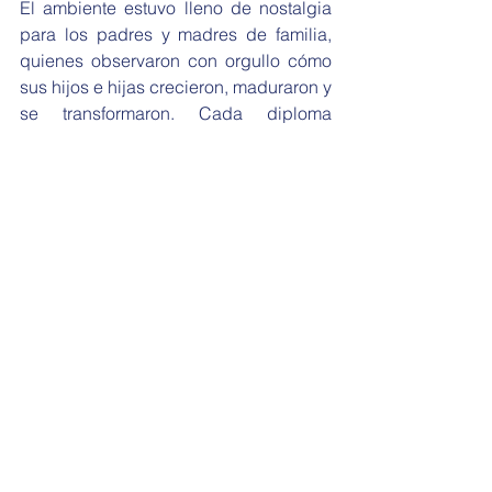
El ambiente estuvo lleno de nostalgia 
para los padres y madres de familia, 
quienes observaron con orgullo cómo 
sus hijos e hijas crecieron, maduraron y 
se transformaron. Cada diploma 
entregado fue también un recordatorio 
del tiempo que pasa y de la hermosa 
misión de acompañarlos en su camino.
“Hoy celebramos pasos que parecen 
pequeños, pero que construyen futuro. 
Cada niño y niña que certificamos 
lleva consigo la alegría, la inocencia y 
la fuerza de una comunidad que cree 
en ellos. Que María los siga guiando y 
que este momento quede guardado en 
el corazón de cada familia.”
Hna. Yanira Carrillo Figueroa