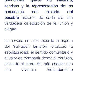
panderetas, gorros de Navidad, 
sonrisas y la representación de los 
personajes del misterio del 
pesebre
 hicieron de cada día una 
verdadera celebración de fe, unión y 
alegría.
La novena no solo recordó la espera 
del Salvador; también fortaleció la 
espiritualidad, el sentido comunitario y 
el valor de compartir desde el corazón, 
sellando el cierre del año escolar con 
una vivencia profundamente 
significativa para toda nuestra 
comunidad.
"La Navidad nos invita a mirar con 
amor, a compartir con generosidad y a 
abrir el corazón a la presencia de 