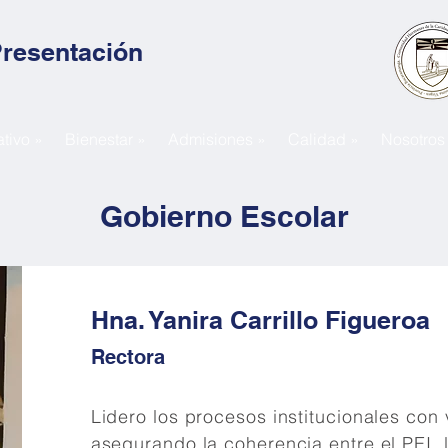
Presentación
tivo »
Bienestar »
Admisiones »
Calidad »
Nosotros
Gobierno Escolar
Hna. Yanira Carrillo Figueroa
Rectora
Lidero los procesos institucionales con 
asegurando la coherencia entre el PEI, la