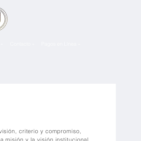
 »
Contacto »
Pagos en Línea »
visión, criterio y compromiso,
 misión y la visión institucional.