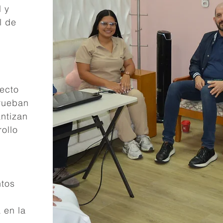
l y
l de
yecto
prueban
antizan
ollo
ntos
 en la