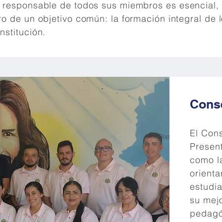
y responsable de todos sus miembros es esencial,
ro de un objetivo común: la formación integral de l
nstitución.
Cons
El Con
Presen
como la
orienta
estudia
su mej
pedagóg