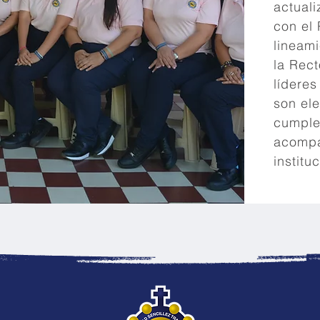
actuali
con el 
lineam
la Rec
líderes
son ele
cumplen
acompa
instituc