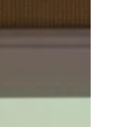
hermanos Cruz Rojas dominan el podio en
Torneo Internacional de Cúcuta: Los hermanos
Gabriel Emiliano y Gabriel José Cruz Rojas
demostraron una destreza excepcional en el
reciente Torneo Internacional de Natación