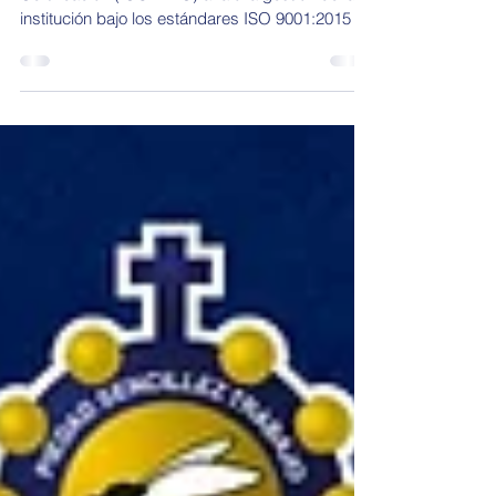
El Instituto Colombiano de Normas Técnicas y
Certificación (ICONTEC) avaló la gestión de la
institución bajo los estándares ISO 9001:2015 e
ISO 21001:2018 por tres años más. El logro
ratifica el liderazgo pedagógico y administrativo
del colegio. La apertura oficial de este proceso
se llevó a cabo el 20 de mayo en el Auditorio
Anabel Jaimes Bautista. El evento de
inauguración fue precidido por la rectora, la
Hermana Yanira Carrillo Figueroa, con la
presencia de los líderes de