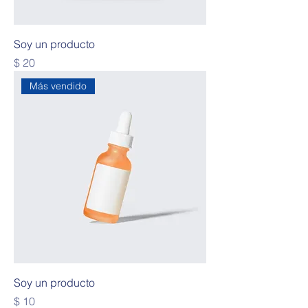
Soy un producto
Precio
$ 20
Más vendido
Soy un producto
Precio
$ 10