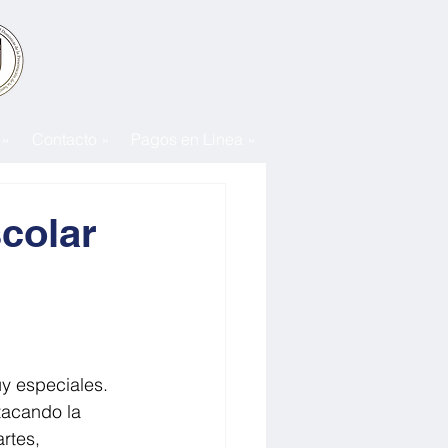
 »
Contacto »
Pagos en Línea »
scolar
y especiales. 
tacando la 
rtes, 