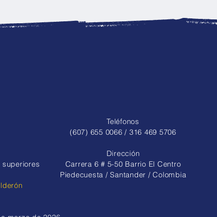
nto, disciplina y pasión:
quipo de porrismo
res brilló en dos
des eventos regionales
Teléfonos
(607) 655 0066 / 316 469 5706
Dirección
 superiores
Carrera 6 # 5-50 Barrio El Centro
Piedecuesta / Santander / Colombia
alderón