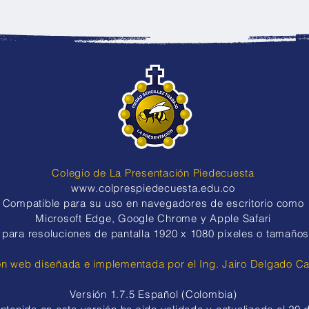
Pasaporte de Derechos: la
Tale
iniciativa de sexto grado
el e
para promover los valores y
Colp
el bienestar emocional
gran
Colegio de La Presentación Piedecuesta
www.colprespiedecuesta.edu.co
​​Compatible para su uso en navegadores de escritorio como
Microsoft Edge, Google Chrome y Apple Safari
para resoluciones de pantalla
1920 x 1080 píxeles o tamaños
ón web diseñada e implementada por el Ing. Jairo Delgado C
Versión 1.7.5 Español (Colombia)