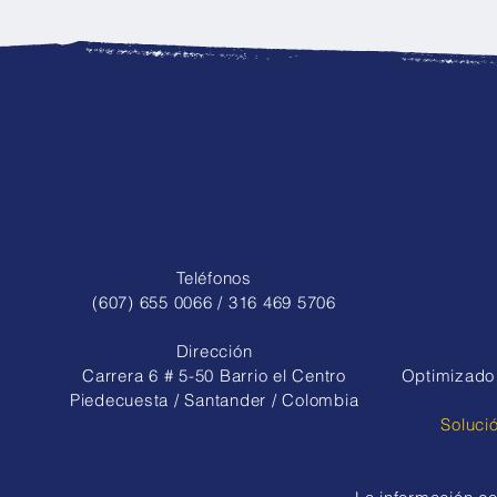
Nuestros deportistas
recibieron la indumentaria
oficial del municipio para
las siguientes fases de los
Juegos Intercolegiados
Teléfonos
(607) 655 0066 / 316 469 5706
Dirección
Carrera 6 # 5-50 Barrio el Centro
Optimizado 
Piedecuesta / Santander / Colombia
Soluci